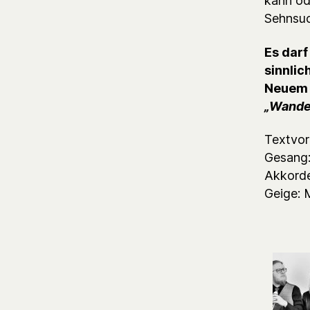
kann od
Sehnsuc
Es darf
sinnlic
Neuem 
„Wande
Textvor
Gesang:
Akkorde
Geige: 