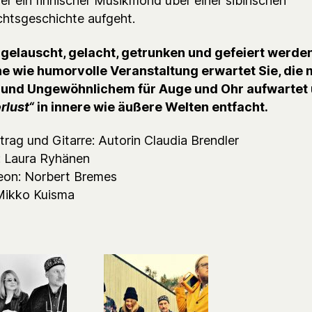
er ein finnischer Musikmond über einer sibirischen
htsgeschichte aufgeht.
 gelauscht, gelacht, getrunken und gefeiert werden
he wie humorvolle Veranstaltung erwartet Sie, die 
und Ungewöhnlichem für Auge und Ohr aufwartet
rlust“
in innere wie äußere Welten entfacht.
trag und Gitarre: Autorin Claudia Brendler
 Laura Ryhänen
on: Norbert Bremes
Mikko Kuisma