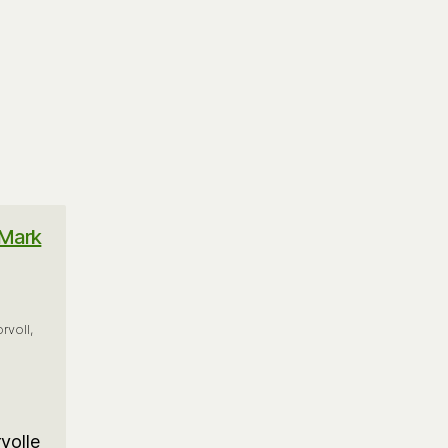
(Mark
rvoll,
volle