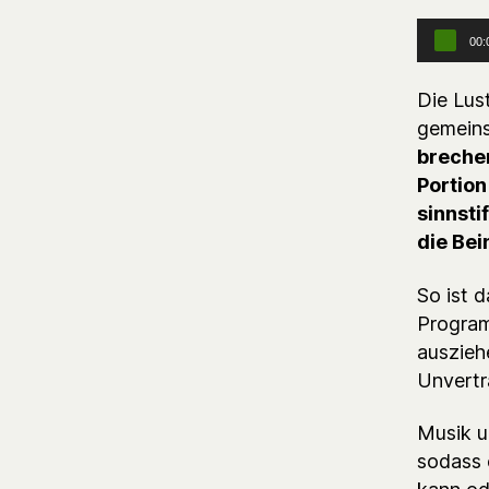
Audio-Player
00:
Die Lus
gemein
brechen
Portion
sinnsti
die Bei
So ist d
Program
auszieh
Unvertr
Musik u
sodass 