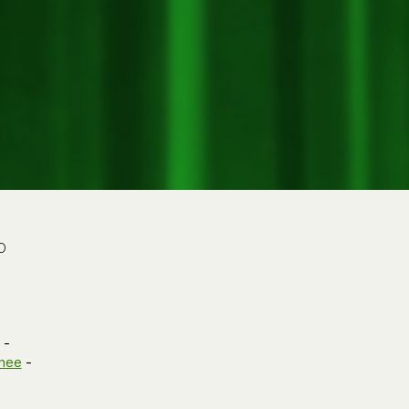
o
-
nee
-