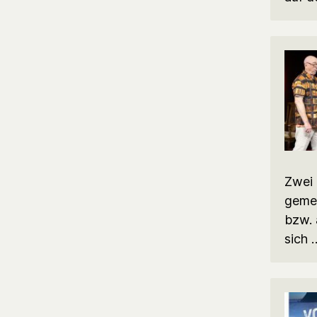
Zwei 
gemei
bzw. 
sich