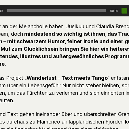
00
00:00
t an der Melancholie haben Uusikuu und Claudia Brend
sam, doch
mindestend so wichtig ist ihnen, das Tra
 – mit schwarzem Humor, feiner Ironie und einer 
 Mut zum Glücklichsein bringen Sie hier ein heitere
ftendes, illustres und außergewöhnliches Program
ne.
as Projekt „
Wanderlust – Text meets Tango“
entstan
m über ein Lebensgefühl: Nur nicht stehenbleiben, so
en, um das Fürchten zu verlernen und sich einrichten i
auten.
nd Text gehen ineinander über und überschreiten Gre
es durchaus zu Flamenco an lappländischen Fjorden