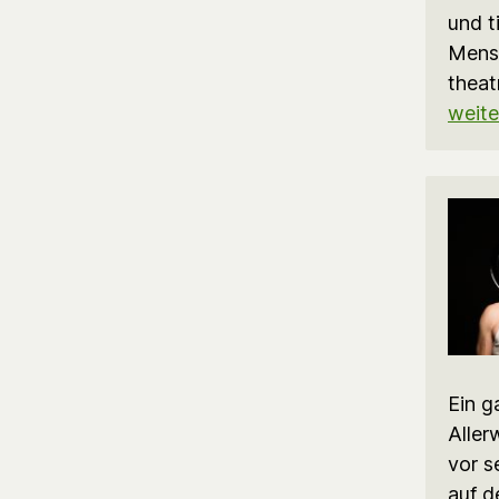
und t
Mensc
theat
weite
Ein g
Aller
vor s
auf d