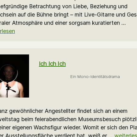
iefgründige Betrachtung von Liebe, Beziehung und
hsein auf die Bühne bringt – mit Live-Gitarre und Ge
raler Atmosphäre und einer sorgsam kuratierten …
rlesen
Ich Ich Ich
Ein Mono-Identitätsdrama
anz gewöhnlicher Angestellter findet sich an einem
weltstag beim feierabendlichen Museumsbesuch plötzl
einer eigenen Wachsfigur wieder. Womit er sich den Pl
er Ausstellungsfläche verdient hat, weiß er …
weiterle