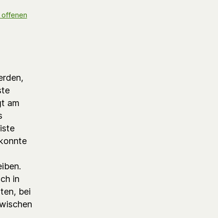
 offenen
erden,
ste
gt am
s
iste
 konnte
eiben.
och in
ten, bei
nzwischen