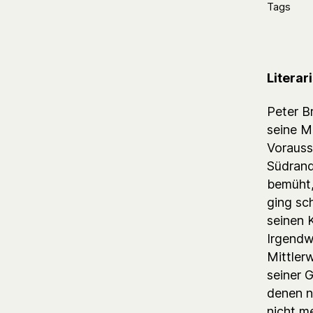
Tags
Literar
Peter B
seine M
Vorauss
Südrand
bemüht, 
ging sch
seinen 
Irgendw
Mittlerw
seiner G
denen ni
nicht me