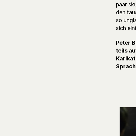
paar sk
den tau
so ungl
sich ei
Peter B
teils a
Karikat
Sprach