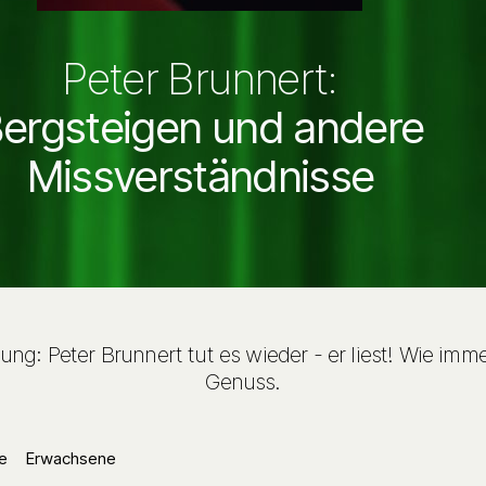
Peter Brunnert:
ergsteigen und andere
Missverständnisse
ung: Peter Brunnert tut es wieder - er liest! Wie imme
Genuss.
e
Erwachsene