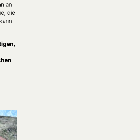
nn an
e, die
 kann
tigen,
chen