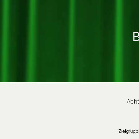
B
Acht
Zielgrupp