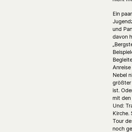
Ein paa
Jugendze
und Pan
davon h
„Bergst
Beispiel
Begleit
Anreise
Nebel n
größter
ist. Od
mit den
Und: Tr
Kirche.
Tour de
noch ge