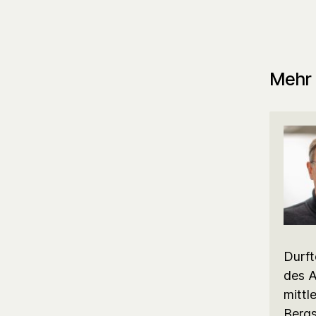
Mehr 
Durft
des A
mittl
Bergs