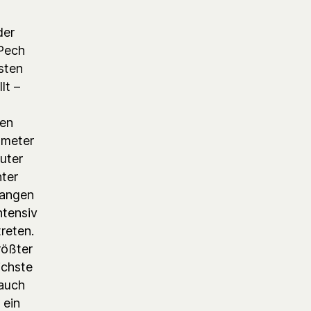
der
 Pech
sten
lt –
nen
ometer
uter
ter
gangen
ntensiv
reten.
rößter
ichste
 auch
 ein