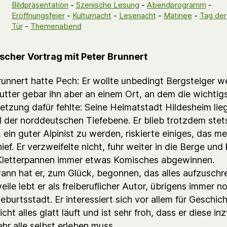
Bildpräsentation
-
Szenische Lesung
-
Abendprogramm
-
Eröffnungsfeier
-
Kulturnacht
-
Lesenacht
-
Matinee
-
Tag der
Tür
-
Themenabend
ischer Vortrag mit Peter Brunnert
runnert hatte Pech: Er wollte unbedingt Bergsteiger w
utter gebar ihn aber an einem Ort, an dem die wichtig
etzung dafür fehlte: Seine Heimatstadt Hildesheim lie
 der norddeutschen Tiefebene. Er blieb trotzdem stet
ein guter Alpinist zu werden, riskierte einiges, das me
ief. Er verzweifelte nicht, fuhr weiter in die Berge und
Kletterpannen immer etwas Komisches abgewinnen.
ann hat er, zum Glück, begonnen, das alles aufzuschr
eile lebt er als freiberuflicher Autor, übrigens immer n
eburtsstadt. Er interessiert sich vor allem für Geschich
cht alles glatt läuft und ist sehr froh, dass er diese i
hr alle selbst erleben muss.