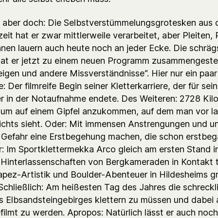
r aber doch: Die Selbstverstümmelungsgrotesken aus 
it hat er zwar mittlerweile verarbeitet, aber Pleiten,
nen lauern auch heute noch an jeder Ecke. Die schräg
at er jetzt zu einem neuen Programm zusammengestel
eigen und andere Missverständnisse“. Hier nur ein paar
e: Der filmreife Begin seiner Kletterkarriere, der für sei
er in der Notaufnahme endete. Des Weiteren: 2728 Kil
 um auf einem Gipfel anzukommen, auf dem man vor la
ichts sieht. Oder: Mit immensen Anstrengungen und un
 Gefahr eine Erstbegehung machen, die schon erstbe
er: Im Sportklettermekka Arco gleich am ersten Stand i
 Hinterlassenschaften von Bergkameraden in Kontakt t
apez-Artistik und Boulder-Abenteuer in Hildesheims g
 Schließlich: Am heißesten Tag des Jahres die schreckl
s Elbsandsteingebirges klettern zu müssen und dabei
filmt zu werden. Apropos: Natürlich lässt er auch noch