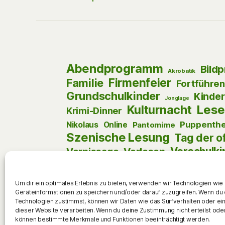
Abendprogramm
Bild
Akrobatik
Firmenfeier
Familie
Fortführe
Grundschulkinder
Kinder
Jonglage
Kulturnacht
Lese
Krimi-Dinner
Puppenthe
Nikolaus
Online
Pantomime
Szenische Lesung
Tag der o
Vorschulki
Vorlesen
Vernissage
Werkstattgespräch
Weihnachten
Um dir ein optimales Erlebnis zu bieten, verwenden wir Technologien wie
Geräteinformationen zu speichern und/oder darauf zuzugreifen. Wenn du
Technologien zustimmst, können wir Daten wie das Surfverhalten oder ein
dieser Website verarbeiten. Wenn du deine Zustimmung nicht erteilst oder
können bestimmte Merkmale und Funktionen beeinträchtigt werden.