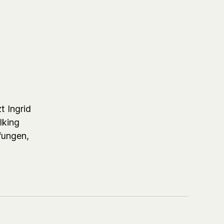
t Ingrid
lking
fungen,