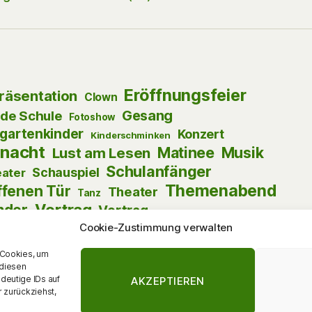
Eröffnungsfeier
präsentation
Clown
Gesang
nde Schule
Fotoshow
gartenkinder
Konzert
Kinderschminken
nacht
Matinee
Musik
Lust am Lesen
Schulanfänger
Schauspiel
ater
Themenabend
ffenen Tür
Theater
Tanz
Vortrag
nder
Vortrag
Walking Act
zum Mitmachen
Cookie-Zustimmung verwalten
Zauberei
 Cookies, um
 diesen
deutige IDs auf
AKZEPTIEREN
 zurückziehst,