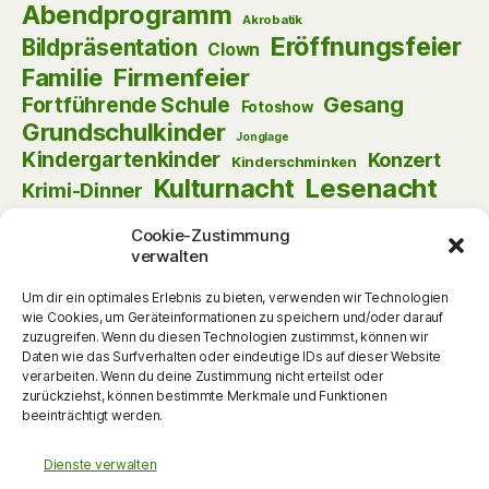
Abendprogramm
Akrobatik
Eröffnungsfeier
Bildpräsentation
Clown
Firmenfeier
Familie
Gesang
Fortführende Schule
Fotoshow
Grundschulkinder
Jonglage
Kindergartenkinder
Konzert
Kinderschminken
Kulturnacht
Lesenacht
Krimi-Dinner
Musik
Lust am Lesen
Matinee
Nikolaus
Cookie-Zustimmung
Schauspiel
Puppentheater
Online
Pantomime
verwalten
Szenische Lesung
Schulanfänger
Tag der offenen Tür
Theater
Um dir ein optimales Erlebnis zu bieten, verwenden wir Technologien
Tanz
wie Cookies, um Geräteinformationen zu speichern und/oder darauf
Themenabend
Vorlesen
Vernissage
zuzugreifen. Wenn du diesen Technologien zustimmst, können wir
Vortrag
Vorschulkinder
Vortrag
Daten wie das Surfverhalten oder eindeutige IDs auf dieser Website
Walking Act
verarbeiten. Wenn du deine Zustimmung nicht erteilst oder
Werkstattgespräch
Weihnachten
Zauberei
zurückziehst, können bestimmte Merkmale und Funktionen
zum Mitmachen
beeinträchtigt werden.
Dienste verwalten