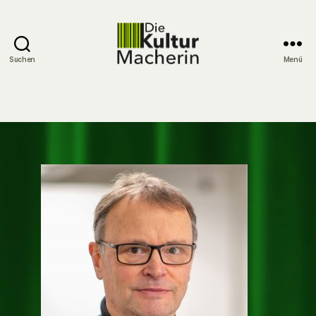
Suchen
Menü
DieKulturMacherin