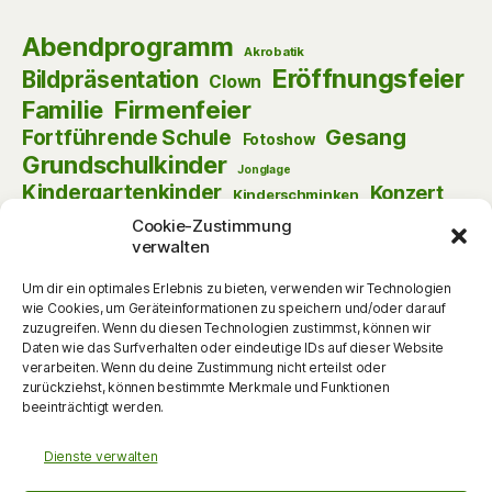
Abendprogramm
Akrobatik
Eröffnungsfeier
Bildpräsentation
Clown
Firmenfeier
Familie
Gesang
Fortführende Schule
Fotoshow
Grundschulkinder
Jonglage
Kindergartenkinder
Konzert
Kinderschminken
Kulturnacht
Lesenacht
Krimi-Dinner
Cookie-Zustimmung
verwalten
Musik
Lust am Lesen
Matinee
Nikolaus
Schauspiel
Puppentheater
Online
Pantomime
Um dir ein optimales Erlebnis zu bieten, verwenden wir Technologien
Szenische Lesung
Schulanfänger
wie Cookies, um Geräteinformationen zu speichern und/oder darauf
zuzugreifen. Wenn du diesen Technologien zustimmst, können wir
Tag der offenen Tür
Theater
Tanz
Daten wie das Surfverhalten oder eindeutige IDs auf dieser Website
Themenabend
Vorlesen
Vernissage
verarbeiten. Wenn du deine Zustimmung nicht erteilst oder
Vortrag
zurückziehst, können bestimmte Merkmale und Funktionen
Vorschulkinder
Vortrag
Walking Act
beeinträchtigt werden.
Werkstattgespräch
Weihnachten
Zauberei
zum Mitmachen
Dienste verwalten