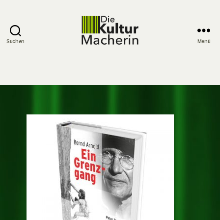
Suchen
Menü
DieKulturMacherin