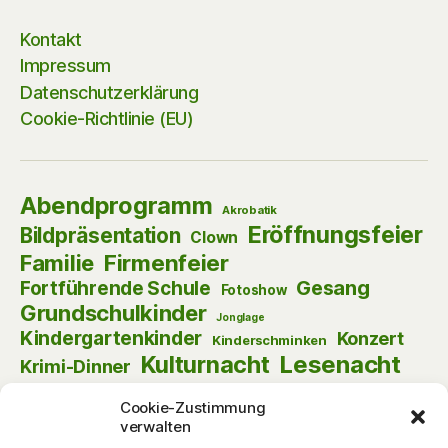
Kontakt
Impressum
Datenschutzerklärung
Cookie-Richtlinie (EU)
Abendprogramm
Akrobatik
Eröffnungsfeier
Bildpräsentation
Clown
Firmenfeier
Familie
Gesang
Fortführende Schule
Fotoshow
Grundschulkinder
Jonglage
Kindergartenkinder
Konzert
Kinderschminken
Kulturnacht
Lesenacht
Krimi-Dinner
Musik
Lust am Lesen
Matinee
Nikolaus
Cookie-Zustimmung
Schauspiel
Puppentheater
Online
Pantomime
verwalten
Szenische Lesung
Schulanfänger