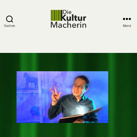
Suchen
Menü
DieKulturMacherin