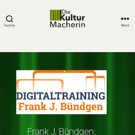
Suchen
Menü
DieKulturMacherin
Frank J. Bündgen: