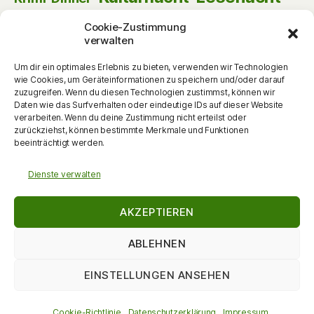
Musik
Lust am Lesen
Matinee
Nikolaus
Cookie-Zustimmung
Schauspiel
Puppentheater
Online
Pantomime
verwalten
Szenische Lesung
Schulanfänger
Tag der offenen Tür
Theater
Um dir ein optimales Erlebnis zu bieten, verwenden wir Technologien
Tanz
wie Cookies, um Geräteinformationen zu speichern und/oder darauf
Themenabend
Vorlesen
Vernissage
zuzugreifen. Wenn du diesen Technologien zustimmst, können wir
Vortrag
Vorschulkinder
Vortrag
Daten wie das Surfverhalten oder eindeutige IDs auf dieser Website
Walking Act
verarbeiten. Wenn du deine Zustimmung nicht erteilst oder
Werkstattgespräch
Weihnachten
Zauberei
zurückziehst, können bestimmte Merkmale und Funktionen
zum Mitmachen
beeinträchtigt werden.
Dienste verwalten
AKZEPTIEREN
ABLEHNEN
EINSTELLUNGEN ANSEHEN
© 2026
DieKulturMacherin
Nach oben
↑
Datenschutzerklärung
Cookie-Richtlinie
Datenschutzerklärung
Impressum