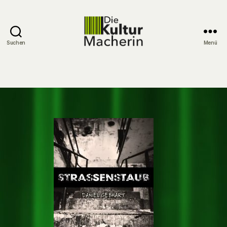
Suchen
Menü
DieKulturMacherin