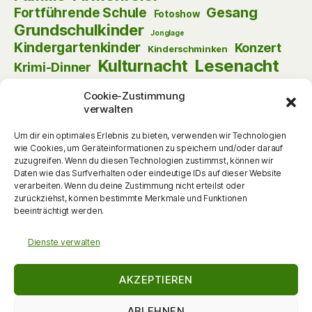
Gesang
Fortführende Schule
Fotoshow
Grundschulkinder
Jonglage
Kindergartenkinder
Konzert
Kinderschminken
Kulturnacht
Lesenacht
Krimi-Dinner
Musik
Lust am Lesen
Matinee
Nikolaus
Cookie-Zustimmung
Schauspiel
Puppentheater
Online
Pantomime
verwalten
Szenische Lesung
Schulanfänger
Tag der offenen Tür
Um dir ein optimales Erlebnis zu bieten, verwenden wir Technologien
Theater
Tanz
wie Cookies, um Geräteinformationen zu speichern und/oder darauf
Themenabend
Vorlesen
Vernissage
zuzugreifen. Wenn du diesen Technologien zustimmst, können wir
Vortrag
Vorschulkinder
Daten wie das Surfverhalten oder eindeutige IDs auf dieser Website
Vortrag
Walking Act
verarbeiten. Wenn du deine Zustimmung nicht erteilst oder
Werkstattgespräch
Weihnachten
Zauberei
zurückziehst, können bestimmte Merkmale und Funktionen
zum Mitmachen
beeinträchtigt werden.
Dienste verwalten
AKZEPTIEREN
ABLEHNEN