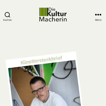
Suchen
Menü
DieKulturMacherin
Künstlersteckbrief