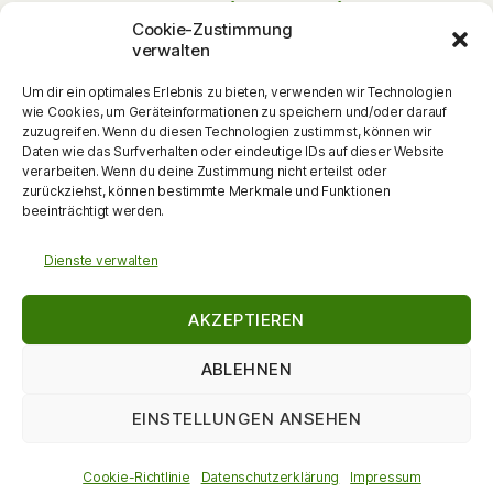
Musik
Lust am Lesen
Matinee
Nikolaus
Cookie-Zustimmung
Schauspiel
Puppentheater
Online
Pantomime
verwalten
Szenische Lesung
Schulanfänger
Tag der offenen Tür
Theater
Um dir ein optimales Erlebnis zu bieten, verwenden wir Technologien
Tanz
wie Cookies, um Geräteinformationen zu speichern und/oder darauf
Themenabend
Vorlesen
Vernissage
zuzugreifen. Wenn du diesen Technologien zustimmst, können wir
Vortrag
Vorschulkinder
Vortrag
Daten wie das Surfverhalten oder eindeutige IDs auf dieser Website
Walking Act
verarbeiten. Wenn du deine Zustimmung nicht erteilst oder
Werkstattgespräch
Weihnachten
Zauberei
zurückziehst, können bestimmte Merkmale und Funktionen
zum Mitmachen
beeinträchtigt werden.
Dienste verwalten
AKZEPTIEREN
ABLEHNEN
EINSTELLUNGEN ANSEHEN
© 2026
DieKulturMacherin
Nach oben
↑
Datenschutzerklärung
Cookie-Richtlinie
Datenschutzerklärung
Impressum