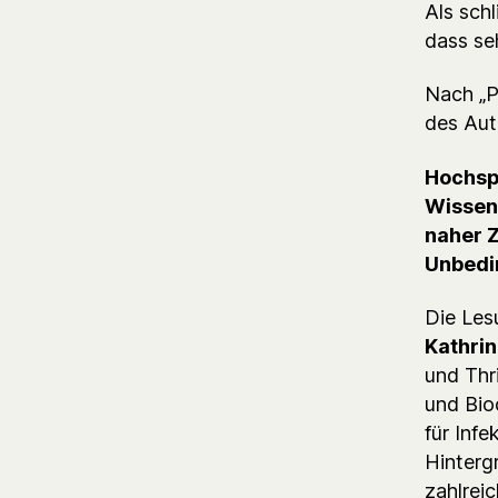
Als sch
dass seh
Nach „Pr
des Aut
Hochsp
Wissens
naher Z
Unbedin
Die Les
Kathri
und Thri
und Bio
für Infe
Hinterg
zahlrei