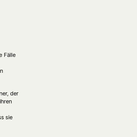
e Fälle
in
ner, der
ihren
ss sie