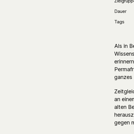
Zielgrupp
Dauer
Tags
Als in B
Wissensc
erinnern
Permafr
ganzes 
Zeitgle
an eine
alten B
herauszu
gegen m