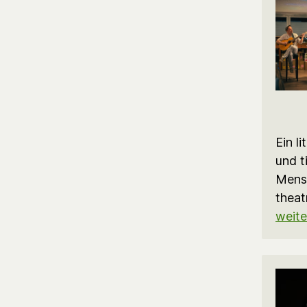
Ein l
und t
Mensc
theat
weite