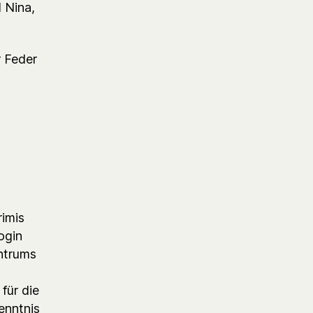
 Nina,
r Feder
rimis
ogin
ntrums
für die
enntnis