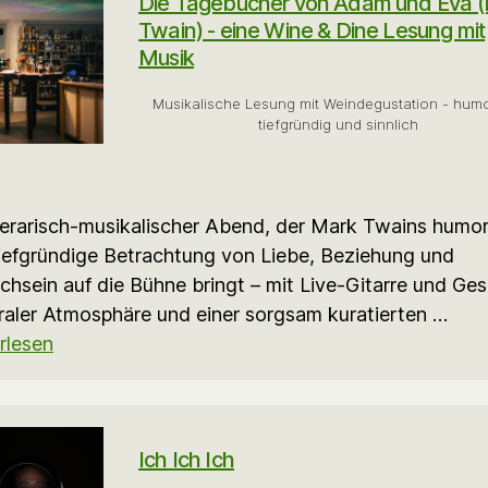
Die Tagebücher von Adam und Eva 
Twain) - eine Wine & Dine Lesung mit
Musik
Musikalische Lesung mit Weindegustation - humo
tiefgründig und sinnlich
iterarisch-musikalischer Abend, der Mark Twains humor
iefgründige Betrachtung von Liebe, Beziehung und
hsein auf die Bühne bringt – mit Live-Gitarre und Ge
raler Atmosphäre und einer sorgsam kuratierten …
rlesen
Ich Ich Ich