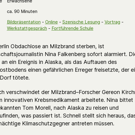
e
Erwachsene
ca. 90 Minuten
Bildpräsentation
-
Online
-
Szenische Lesung
-
Vortrag
-
Werkstattgespräch
-
Fortführende Schule
erlin Obdachlose an Milzbrand sterben, ist
haftsjournalistin Nina Falkenberg sofort alarmiert. Di
 an ein Ereignis in Alaska, als das Auftauen des
ostbodens einen gefährlichen Erreger freisetzte, der e
Dorf tötete.
ich verschwindet der Milzbrand–Forscher Gereon Kirch
m innovativen Krebsmedikament arbeitete. Nina bittet 
ekannten Tom Morell, nach Alaska zu reisen und
finden, was passiert ist. Schnell stellt sich heraus, da
ächtige Klimaschutzgegner antreten müssen.