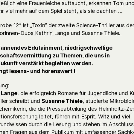
ließlich eine Frauenleiche auftaucht, erkennen Tom und
r viel mehr auf dem Spiel steht, als sie dachten …
obe 12“ ist „Toxin“ der zweite Science-Thriller aus de
orinnen-Duos Kathrin Lange und Susanne Thiele.
annendes Edutainment, niedrigschwellige
chaftsvermittlung zu Themen, die uns in
ukunft verstärkt begleiten werden.
gt lesens- und hörenswert !
ung:
n Lange
, die erfolgreich Romane für Jugendliche und K
ller schreibt und
Susanne Thiele
, studierte Mikrobiol
chemikerin, die die Presseabteilung des Helmholtz-Ze
ktionsforschung leitet, führen mit Esprit, Witz und viel
rundwissen durch die Lesung und stehen im Anschluss 
chen Fragen aus dem Publikum mit umfassender Sachk