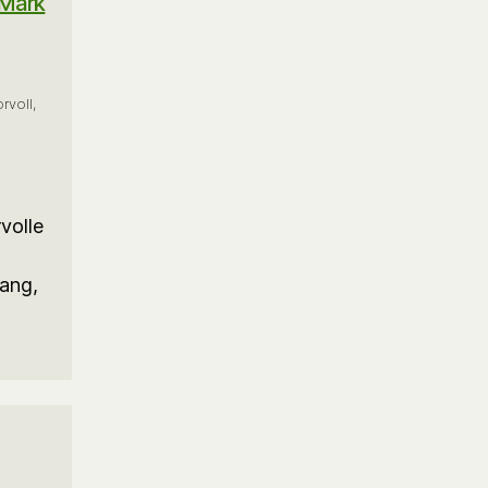
(Mark
rvoll,
volle
sang,