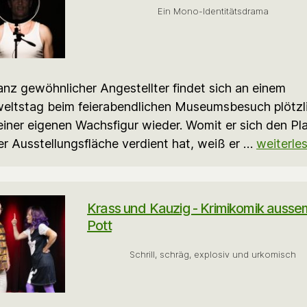
Ein Mono-Identitätsdrama
anz gewöhnlicher Angestellter findet sich an einem
weltstag beim feierabendlichen Museumsbesuch plötzl
einer eigenen Wachsfigur wieder. Womit er sich den Pl
er Ausstellungsfläche verdient hat, weiß er …
weiterle
Krass und Kauzig - Krimikomik ausse
Pott
Schrill, schräg, explosiv und urkomisch