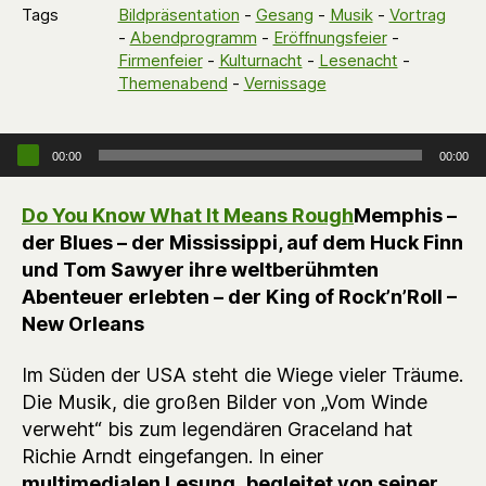
Tags
Bildpräsentation
-
Gesang
-
Musik
-
Vortrag
-
Abendprogramm
-
Eröffnungsfeier
-
Firmenfeier
-
Kulturnacht
-
Lesenacht
-
Themenabend
-
Vernissage
Audio-Player
00:00
00:00
Do You Know What It Means Rough
Memphis –
der Blues – der Mississippi, auf dem Huck Finn
und Tom Sawyer ihre weltberühmten
Abenteuer erlebten – der King of Rock’n’Roll –
New Orleans
Im Süden der USA steht die Wiege vieler Träume.
Die Musik, die großen Bilder von „Vom Winde
verweht“ bis zum legendären Graceland hat
Richie Arndt eingefangen. In einer
multimedialen Lesung
,
begleitet von seiner