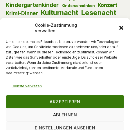
Kindergartenkinder
Konzert
Kinderschminken
Kulturnacht
Lesenacht
Krimi-Dinner
Musik
Lust am Lesen
Matinee
Nikolaus
Cookie-Zustimmung
Schauspiel
Puppentheater
Online
Pantomime
verwalten
Szenische Lesung
Schulanfänger
Tag der offenen Tür
Theater
Um dir ein optimales Erlebnis zu bieten, verwenden wir Technologien
Tanz
wie Cookies, um Geräteinformationen zu speichern und/oder darauf
Themenabend
Vorlesen
Vernissage
zuzugreifen. Wenn du diesen Technologien zustimmst, können wir
Vortrag
Vorschulkinder
Vortrag
Daten wie das Surfverhalten oder eindeutige IDs auf dieser Website
Walking Act
verarbeiten. Wenn du deine Zustimmung nicht erteilst oder
Werkstattgespräch
Weihnachten
Zauberei
zurückziehst, können bestimmte Merkmale und Funktionen
zum Mitmachen
beeinträchtigt werden.
Dienste verwalten
AKZEPTIEREN
ABLEHNEN
© 2026
DieKulturMacherin
Nach oben
↑
EINSTELLUNGEN ANSEHEN
Datenschutzerklärung