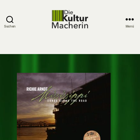
Suchen
Menü
DieKulturMacherin