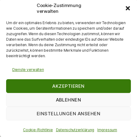
Musik
Lust am Lesen
Matinee
Nikolaus
Cookie-Zustimmung
Schauspiel
Puppentheater
Online
Pantomime
verwalten
Szenische Lesung
Schulanfänger
Tag der offenen Tür
Um dir ein optimales Erlebnis zu bieten, verwenden wir Technologien
Theater
Tanz
wie Cookies, um Geräteinformationen zu speichern und/oder darauf
Themenabend
Vorlesen
Vernissage
zuzugreifen. Wenn du diesen Technologien zustimmst, können wir
Vortrag
Vorschulkinder
Daten wie das Surfverhalten oder eindeutige IDs auf dieser Website
Vortrag
Walking Act
verarbeiten. Wenn du deine Zustimmung nicht erteilst oder
Werkstattgespräch
Weihnachten
Zauberei
zurückziehst, können bestimmte Merkmale und Funktionen
zum Mitmachen
beeinträchtigt werden.
Dienste verwalten
AKZEPTIEREN
ABLEHNEN
© 2026
DieKulturMacherin
Nach oben
↑
EINSTELLUNGEN ANSEHEN
Datenschutzerklärung
Cookie-Richtlinie
Datenschutzerklärung
Impressum