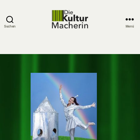
Suchen
Menü
DieKulturMacherin