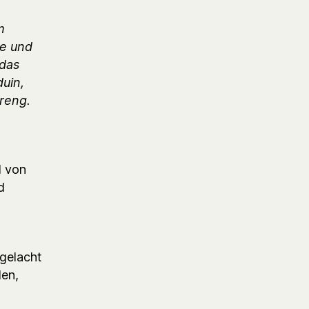
m
ie und
 das
duin,
treng.
d von
d
sgelacht
en,