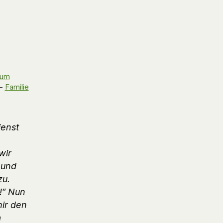
zum
-
Familie
ienst
wir
eund
zu.
e!“ Nun
ir den
a