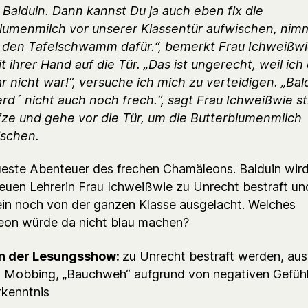
, Balduin. Dann kannst Du ja auch eben fix die
lumenmilch vor unserer Klassentür aufwischen, nim
 den Tafelschwamm dafür.“, bemerkt Frau Ichweißw
t ihrer Hand auf die Tür. „Das ist ungerecht, weil ich
r nicht war!“, versuche ich mich zu verteidigen. „Bal
erd´ nicht auch noch frech.“, sagt Frau Ichweißwie s
fze und gehe vor die Tür, um die Butterblumenmilch
ischen.
este Abenteuer des frechen Chamäleons. Balduin wir
neuen Lehrerin Frau Ichweißwie zu Unrecht bestraft un
in noch von der ganzen Klasse ausgelacht. Welches
on würde da nicht blau machen?
 der Lesungsshow:
zu Unrecht bestraft werden, au
 Mobbing, „Bauchweh“ aufgrund von negativen Gefühl
rkenntnis