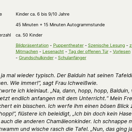
e
Kinder ca. 6 bis 9/10 Jahre
45 Minuten + 15 Minuten Autogrammstunde
erzahl
ca. 50 Kinder
Bildpräsentation
-
Puppentheater
-
Szenische Lesung
-
Mitmachen
-
Lesenacht
-
Tag der offenen Tür
-
Vorlesen
-
Grundschulkinder
-
Schulanfänger
t ja mal wieder typisch. Der Balduin hat seinen Tafeld
en. Wie immer!“, sagt Frau Ichweißwie.
ntworte ich kleinlaut. „Na, dann, hopp, hopp, Balduin, 
jetzt endlich anfangen mit dem Unterricht.“ Mein Fr
ichert ein bisschen. Ich werfe ihm einen bösen Blick 
hopp!“, flüstere ich beleidigt, „Ich bin doch kein Has
 auch die anderen Chamäleonkinder. Ich schnappe m
hwamm und wische rasch die Tafel. „Nun, das ging j