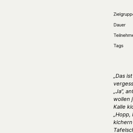
Zielgrupp
Dauer
Teilnehm
Tags
„Das is
vergess
„Ja“, a
wollen 
Kalle k
„Hopp, 
kichern
Tafelsc