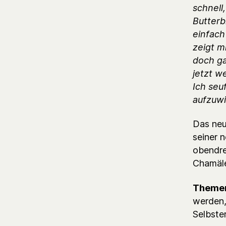
schnell
Butterb
einfach
zeigt mi
doch ga
jetzt w
Ich seu
aufzuw
Das neu
seiner 
obendre
Chamäle
Themen
werden,
Selbste