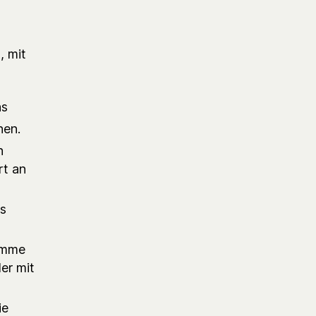
, mit
ns
nen.
n
rt an
as
ramme
er mit
ie