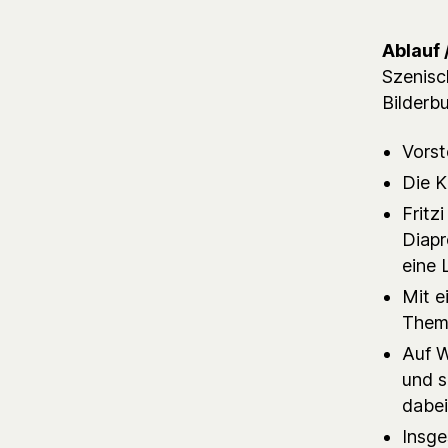
Ablauf 
Szenisc
Bilderb
Vorst
Die K
Fritz
Diapr
eine 
Mit e
Thema
Auf W
und s
dabei
Insge