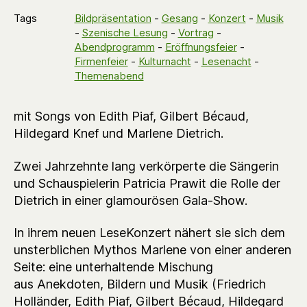
Tags
Bildpräsentation
-
Gesang
-
Konzert
-
Musik
-
Szenische Lesung
-
Vortrag
-
Abendprogramm
-
Eröffnungsfeier
-
Firmenfeier
-
Kulturnacht
-
Lesenacht
-
Themenabend
mit Songs von Edith Piaf, Gilbert Bécaud,
Hildegard Knef und Marlene Dietrich.
Zwei Jahrzehnte lang verkörperte die Sängerin
und Schauspielerin Patricia Prawit die Rolle der
Dietrich in einer glamourösen Gala-Show.
In ihrem neuen LeseKonzert nähert sie sich dem
unsterblichen Mythos Marlene von einer anderen
Seite: eine unterhaltende Mischung
aus Anekdoten, Bildern und Musik (Friedrich
Holländer, Edith Piaf, Gilbert Bécaud, Hildegard