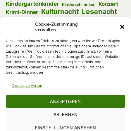
Kindergartenkinder
Konzert
Kinderschminken
Kulturnacht
Lesenacht
Krimi-Dinner
Musik
Lust am Lesen
Matinee
Nikolaus
Cookie-Zustimmung
Schauspiel
Puppentheater
Online
Pantomime
verwalten
Szenische Lesung
Schulanfänger
Tag der offenen Tür
Um dir ein optimales Erlebnis zu bieten, verwenden wir Technologien
Theater
Tanz
wie Cookies, um Geräteinformationen zu speichern und/oder darauf
Themenabend
Vorlesen
Vernissage
zuzugreifen. Wenn du diesen Technologien zustimmst, können wir
Vortrag
Vorschulkinder
Daten wie das Surfverhalten oder eindeutige IDs auf dieser Website
Vortrag
Walking Act
verarbeiten. Wenn du deine Zustimmung nicht erteilst oder
Werkstattgespräch
Weihnachten
Zauberei
zurückziehst, können bestimmte Merkmale und Funktionen
zum Mitmachen
beeinträchtigt werden.
Dienste verwalten
AKZEPTIEREN
ABLEHNEN
EINSTELLUNGEN ANSEHEN
© 2026
DieKulturMacherin
Nach oben
↑