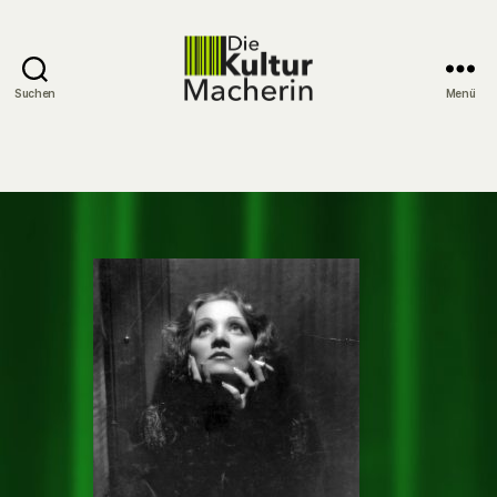
Suchen
Menü
DieKulturMacherin