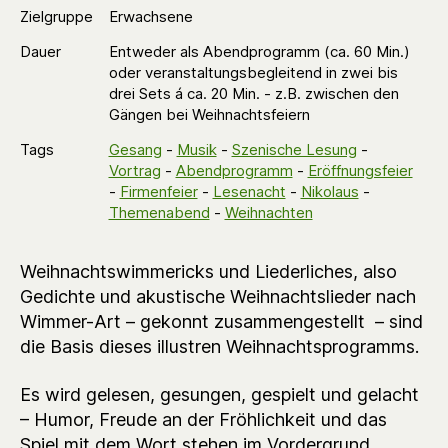
Zielgruppe
Erwachsene
Dauer
Entweder als Abendprogramm (ca. 60 Min.)
oder veranstaltungsbegleitend in zwei bis
drei Sets á ca. 20 Min. - z.B. zwischen den
Gängen bei Weihnachtsfeiern
Tags
Gesang
-
Musik
-
Szenische Lesung
-
Vortrag
-
Abendprogramm
-
Eröffnungsfeier
-
Firmenfeier
-
Lesenacht
-
Nikolaus
-
Themenabend
-
Weihnachten
Weihnachtswimmericks und Liederliches, also
Gedichte und akustische Weihnachtslieder nach
Wimmer-Art – gekonnt zusammengestellt – sind
die Basis dieses illustren Weihnachtsprogramms.
Es wird gelesen, gesungen, gespielt und gelacht
– Humor, Freude an der Fröhlichkeit und das
Spiel mit dem Wort stehen im Vordergrund.