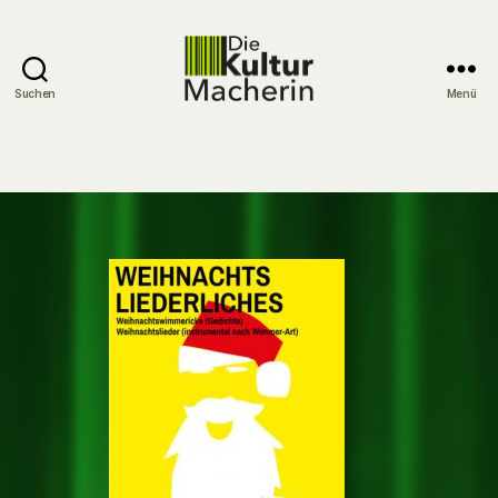
Suchen
Menü
DieKulturMacherin