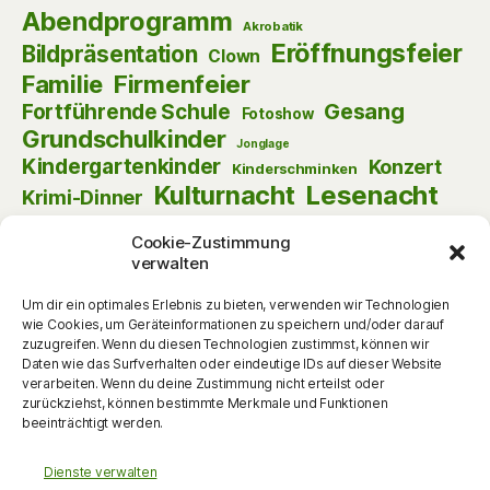
Abendprogramm
Akrobatik
Eröffnungsfeier
Bildpräsentation
Clown
Firmenfeier
Familie
Gesang
Fortführende Schule
Fotoshow
Grundschulkinder
Jonglage
Kindergartenkinder
Konzert
Kinderschminken
Kulturnacht
Lesenacht
Krimi-Dinner
Musik
Lust am Lesen
Matinee
Nikolaus
Cookie-Zustimmung
Schauspiel
Puppentheater
Online
Pantomime
verwalten
Szenische Lesung
Schulanfänger
Tag der offenen Tür
Um dir ein optimales Erlebnis zu bieten, verwenden wir Technologien
Theater
Tanz
wie Cookies, um Geräteinformationen zu speichern und/oder darauf
Themenabend
Vorlesen
Vernissage
zuzugreifen. Wenn du diesen Technologien zustimmst, können wir
Vortrag
Vorschulkinder
Daten wie das Surfverhalten oder eindeutige IDs auf dieser Website
Vortrag
Walking Act
verarbeiten. Wenn du deine Zustimmung nicht erteilst oder
Werkstattgespräch
Weihnachten
Zauberei
zurückziehst, können bestimmte Merkmale und Funktionen
zum Mitmachen
beeinträchtigt werden.
Dienste verwalten