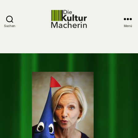
Suchen
Menü
DieKulturMacherin