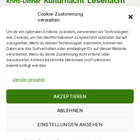
Kulturnacht
Lesenacht
Krimi-Dinner
Musik
Lust am Lesen
Matinee
Nikolaus
Cookie-Zustimmung
Schauspiel
Puppentheater
Online
Pantomime
verwalten
Szenische Lesung
Schulanfänger
Tag der offenen Tür
Um dir ein optimales Erlebnis zu bieten, verwenden wir Technologien
Theater
Tanz
wie Cookies, um Geräteinformationen zu speichern und/oder darauf
Themenabend
Vorlesen
Vernissage
zuzugreifen. Wenn du diesen Technologien zustimmst, können wir
Vortrag
Vorschulkinder
Daten wie das Surfverhalten oder eindeutige IDs auf dieser Website
Vortrag
Walking Act
verarbeiten. Wenn du deine Zustimmung nicht erteilst oder
Werkstattgespräch
Weihnachten
Zauberei
zurückziehst, können bestimmte Merkmale und Funktionen
zum Mitmachen
beeinträchtigt werden.
Dienste verwalten
AKZEPTIEREN
ABLEHNEN
EINSTELLUNGEN ANSEHEN
© 2026
DieKulturMacherin
Nach oben
↑
Datenschutzerklärung