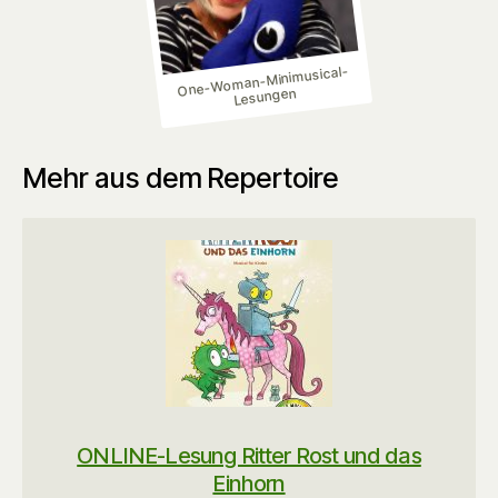
One-Woman-Minimusical-
Lesungen
Mehr aus dem Repertoire
ONLINE-Lesung Ritter Rost und das
Einhorn