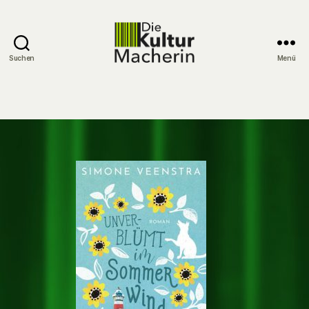
Suchen
Menü
DieKulturMacherin