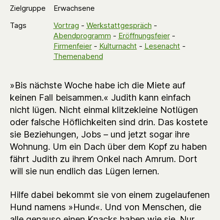
Zielgruppe
Erwachsene
Tags
Vortrag
-
Werkstattgespräch
-
Abendprogramm
-
Eröffnungsfeier
-
Firmenfeier
-
Kulturnacht
-
Lesenacht
-
Themenabend
»Bis nächste Woche habe ich die Miete auf
keinen Fall beisammen.« Judith kann einfach
nicht lügen. Nicht einmal klitzekleine Notlügen
oder falsche Höflichkeiten sind drin. Das kostete
sie Beziehungen, Jobs – und jetzt sogar ihre
Wohnung. Um ein Dach über dem Kopf zu haben
fährt Judith zu ihrem Onkel nach Amrum. Dort
will sie nun endlich das Lügen lernen.
Hilfe dabei bekommt sie von einem zugelaufenen
Hund namens »Hund«. Und von Menschen, die
alle genauso einen Knacks haben wie sie. Nur