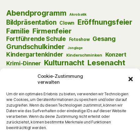
Abendprogramm
Akrobatik
Eröffnungsfeier
Bildpräsentation
Clown
Firmenfeier
Familie
Gesang
Fortführende Schule
Fotoshow
Grundschulkinder
Jonglage
Kindergartenkinder
Konzert
Kinderschminken
Kulturnacht
Lesenacht
Krimi-Dinner
Musik
Lust am Lesen
Matinee
Nikolaus
Cookie-Zustimmung
Schauspiel
Puppentheater
Online
Pantomime
verwalten
Szenische Lesung
Schulanfänger
Tag der offenen Tür
Theater
Um dir ein optimales Erlebnis zu bieten, verwenden wir Technologien
Tanz
wie Cookies, um Geräteinformationen zu speichern und/oder darauf
Themenabend
Vorlesen
Vernissage
zuzugreifen. Wenn du diesen Technologien zustimmst, können wir
Vortrag
Vorschulkinder
Vortrag
Daten wie das Surfverhalten oder eindeutige IDs auf dieser Website
Walking Act
verarbeiten. Wenn du deine Zustimmung nicht erteilst oder
Werkstattgespräch
Weihnachten
Zauberei
zurückziehst, können bestimmte Merkmale und Funktionen
zum Mitmachen
beeinträchtigt werden.