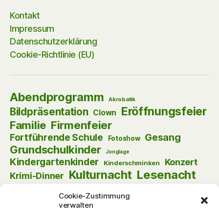
Kontakt
Impressum
Datenschutzerklärung
Cookie-Richtlinie (EU)
Abendprogramm
Akrobatik
Eröffnungsfeier
Bildpräsentation
Clown
Firmenfeier
Familie
Gesang
Fortführende Schule
Fotoshow
Grundschulkinder
Jonglage
Kindergartenkinder
Konzert
Kinderschminken
Kulturnacht
Lesenacht
Krimi-Dinner
Musik
Lust am Lesen
Matinee
Nikolaus
Cookie-Zustimmung
Schauspiel
Puppentheater
Online
Pantomime
verwalten
Szenische Lesung
Schulanfänger