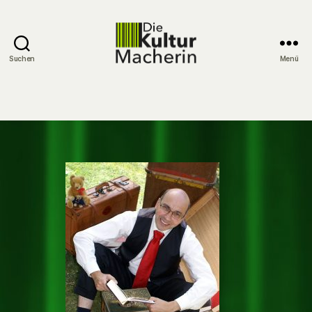
Suchen
Menü
DieKulturMacherin