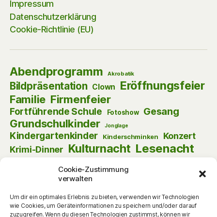
Impressum
Datenschutzerklärung
Cookie-Richtlinie (EU)
Abendprogramm
Akrobatik
Eröffnungsfeier
Bildpräsentation
Clown
Firmenfeier
Familie
Gesang
Fortführende Schule
Fotoshow
Grundschulkinder
Jonglage
Kindergartenkinder
Konzert
Kinderschminken
Kulturnacht
Lesenacht
Krimi-Dinner
Musik
Lust am Lesen
Matinee
Nikolaus
Cookie-Zustimmung
Schauspiel
Puppentheater
Online
Pantomime
verwalten
Szenische Lesung
Schulanfänger
Tag der offenen Tür
Um dir ein optimales Erlebnis zu bieten, verwenden wir Technologien
Theater
Tanz
wie Cookies, um Geräteinformationen zu speichern und/oder darauf
Themenabend
Vorlesen
Vernissage
zuzugreifen. Wenn du diesen Technologien zustimmst, können wir