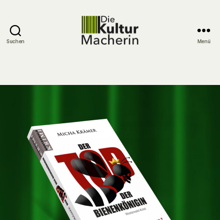
Suchen
Menü
DieKulturMacherin