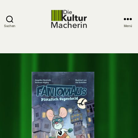
Suchen
Menü
DieKulturMacherin