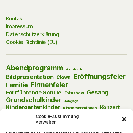
Kontakt
Impressum
Datenschutzerklärung
Cookie-Richtlinie (EU)
Abendprogramm
Akrobatik
Eröffnungsfeier
Bildpräsentation
Clown
Firmenfeier
Familie
Gesang
Fortführende Schule
Fotoshow
Grundschulkinder
Jonglage
Kindergartenkinder
Konzert
Kinderschminken
Kulturnacht
Lesenacht
Krimi-Dinner
Cookie-Zustimmung
verwalten
Matinee
Musik
Lust am Lesen
Nikolaus
Schauspiel
Puppentheater
Online
Pantomime