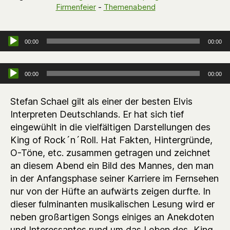
Firmenfeier
-
Themenabend
Audio-Player
00:00
00:00
Audio-Player
00:00
00:00
Stefan Schael gilt als einer der besten Elvis
Interpreten Deutschlands. Er hat sich tief
eingewühlt in die vielfältigen Darstellungen des
King of Rock´n´Roll. Hat Fakten, Hintergründe,
O-Töne, etc. zusammen getragen und zeichnet
an diesem Abend ein Bild des Mannes, den man
in der Anfangsphase seiner Karriere im Fernsehen
nur von der Hüfte an aufwärts zeigen durfte. In
dieser fulminanten musikalischen Lesung wird er
neben großartigen Songs einiges an Anekdoten
und Interessantes rund um das Leben des „King