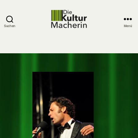
Suchen
Menü
DieKulturMacherin