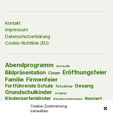
Kontakt
Impressum
Datenschutzerklärung
Cookie-Richtlinie (EU)
Abendprogramm
Akrobatik
Eröffnungsfeier
Bildpräsentation
Clown
Firmenfeier
Familie
Gesang
Fortführende Schule
Fotoshow
Grundschulkinder
Jonglage
Kindergartenkinder
Konzert
Kinderschminken
Kulturnacht
Lesenacht
Krimi-Dinner
Cookie-Zustimmung
verwalten
Musik
Lust am Lesen
Matinee
Nikolaus