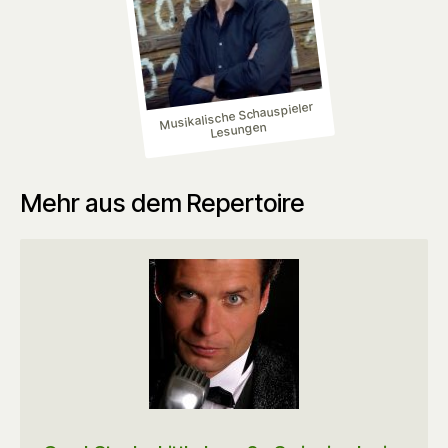
Musikalische Schauspieler
Lesungen
Mehr aus dem Repertoire