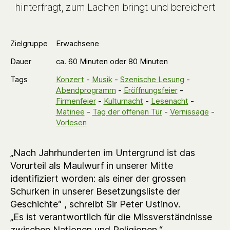
hinterfragt, zum Lachen bringt und bereichert
Zielgruppe
Erwachsene
Dauer
ca. 60 Minuten oder 80 Minuten
Tags
Konzert
-
Musik
-
Szenische Lesung
-
Abendprogramm
-
Eröffnungsfeier
-
Firmenfeier
-
Kulturnacht
-
Lesenacht
-
Matinee
-
Tag der offenen Tür
-
Vernissage
-
Vorlesen
„Nach Jahrhunderten im Untergrund ist das
Vorurteil als Maulwurf in unserer Mitte
identifiziert worden: als einer der grossen
Schurken in unserer Besetzungsliste der
Geschichte“ , schreibt Sir Peter Ustinov.
„Es ist verantwortlich für die Missverständnisse
zwischen Nationen und Religionen.“