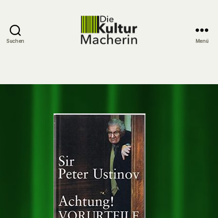
Suchen
Menü
DieKulturMacherin