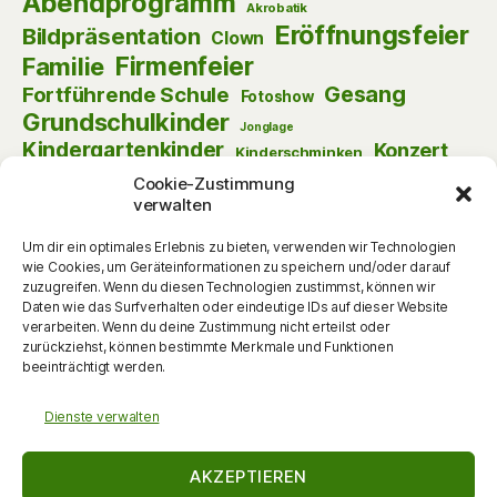
Abendprogramm
Akrobatik
Eröffnungsfeier
Bildpräsentation
Clown
Firmenfeier
Familie
Gesang
Fortführende Schule
Fotoshow
Grundschulkinder
Jonglage
Kindergartenkinder
Konzert
Kinderschminken
Kulturnacht
Lesenacht
Krimi-Dinner
Cookie-Zustimmung
verwalten
Matinee
Musik
Lust am Lesen
Nikolaus
Schauspiel
Puppentheater
Online
Pantomime
Um dir ein optimales Erlebnis zu bieten, verwenden wir Technologien
Szenische Lesung
Schulanfänger
wie Cookies, um Geräteinformationen zu speichern und/oder darauf
zuzugreifen. Wenn du diesen Technologien zustimmst, können wir
Tag der offenen Tür
Theater
Tanz
Daten wie das Surfverhalten oder eindeutige IDs auf dieser Website
Themenabend
Vorlesen
Vernissage
verarbeiten. Wenn du deine Zustimmung nicht erteilst oder
Vortrag
zurückziehst, können bestimmte Merkmale und Funktionen
Vorschulkinder
Vortrag
Walking Act
beeinträchtigt werden.
Werkstattgespräch
Weihnachten
Zauberei
zum Mitmachen
Dienste verwalten
AKZEPTIEREN