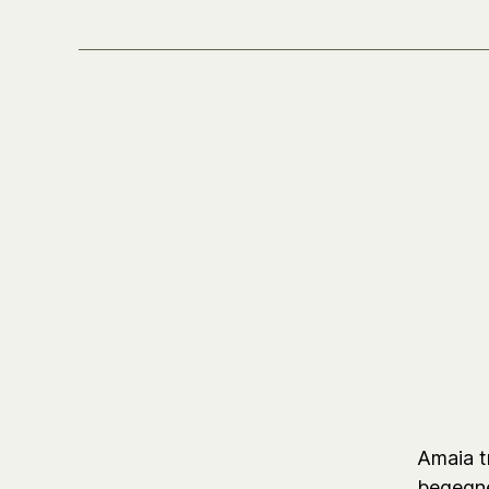
Amaia tr
begegne