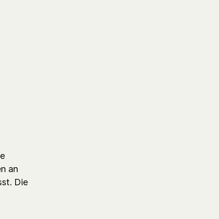
le
en an
sst. Die