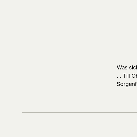
Was sic
… Till O
Sorgenfe