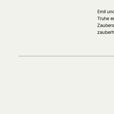
Emil un
Truhe e
Zaubers
zauberh