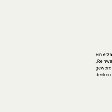
Ein erz
„Reinwac
geworde
denken 