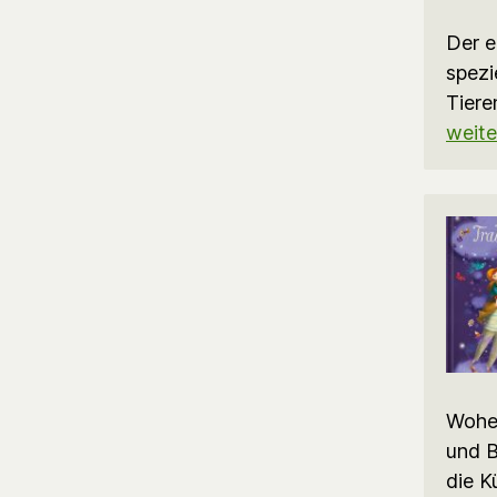
Der e
spezi
Tiere
weite
Woher
und B
die K