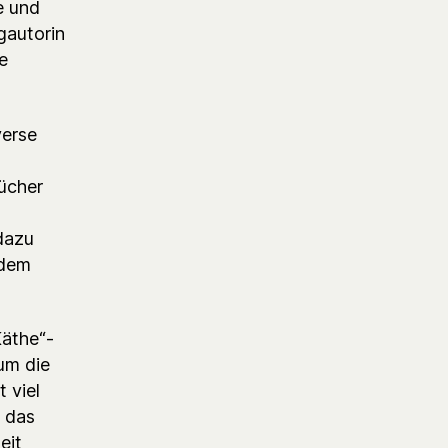
e und
gautorin
te
verse
bücher
dazu
tdem
Käthe“-
um die
 viel
r das
eit