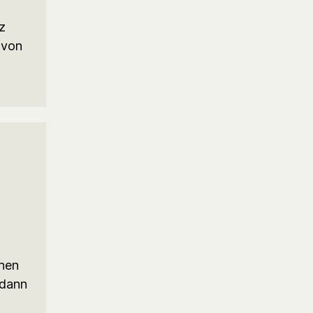
nz
 von
nen
 dann