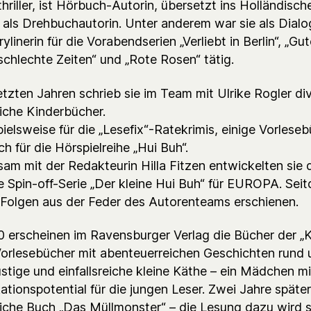
hriller, ist Hörbuch-Autorin, übersetzt ins Holländisch
t als Drehbuchautorin. Unter anderem war sie als Dialo
ylinerin für die Vorabendserien „Verliebt in Berlin“, „Gu
schlechte Zeiten“ und „Rote Rosen“ tätig.
etzten Jahren schrieb sie im Team mit Ulrike Rogler di
eiche Kinderbücher.
ielsweise für die „Lesefix“-Ratekrimis, einige Vorlese
h für die Hörspielreihe „Hui Buh“.
am mit der Redakteurin Hilla Fitzen entwickelten sie 
e Spin-off-Serie „Der kleine Hui Buh“ für EUROPA. Sei
 Folgen aus der Feder des Autorenteams erschienen.
 erscheinen im Ravensburger Verlag die Bücher der „
Vorlesebücher mit abenteuerreichen Geschichten rund 
stige und einfallsreiche kleine Käthe – ein Mädchen mit
kationspotential für die jungen Leser. Zwei Jahre späte
eiche Buch „Das Müllmonster“ – die Lesung dazu wird s