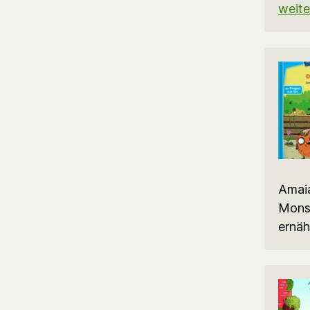
weite
Amaia
Monst
ernäh