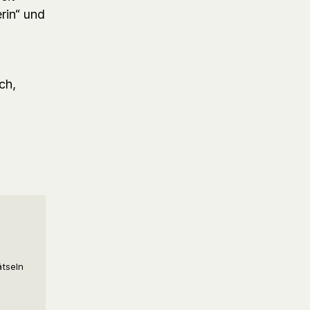
rin“ und
ch,
ätseln