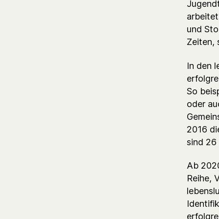
Jugendt
arbeite
und Stor
Zeiten, 
In den l
erfolgr
So beisp
oder auc
Gemeins
2016 di
sind 26
Ab 2020
Reihe, 
lebenslu
Identifi
erfolgr