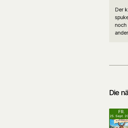
Der k
spuke
noch 
ande
Die nä
FR.
25. Sept. 