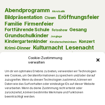
Abendprogramm
Akrobatik
Eröffnungsfeier
Bildpräsentation
Clown
Firmenfeier
Familie
Gesang
Fortführende Schule
Fotoshow
Grundschulkinder
Jonglage
Kindergartenkinder
Konzert
Kinderschminken
Kulturnacht
Lesenacht
Krimi-Dinner
Musik
Lust am Lesen
Matinee
Nikolaus
Cookie-Zustimmung
Schauspiel
Puppentheater
Online
Pantomime
verwalten
Szenische Lesung
Schulanfänger
Tag der offenen Tür
Theater
Um dir ein optimales Erlebnis zu bieten, verwenden wir Technologien
Tanz
wie Cookies, um Geräteinformationen zu speichern und/oder darauf
Themenabend
Vorlesen
Vernissage
zuzugreifen. Wenn du diesen Technologien zustimmst, können wir
Vortrag
Vorschulkinder
Vortrag
Daten wie das Surfverhalten oder eindeutige IDs auf dieser Website
Walking Act
verarbeiten. Wenn du deine Zustimmung nicht erteilst oder
Werkstattgespräch
Weihnachten
Zauberei
zurückziehst, können bestimmte Merkmale und Funktionen
zum Mitmachen
beeinträchtigt werden.