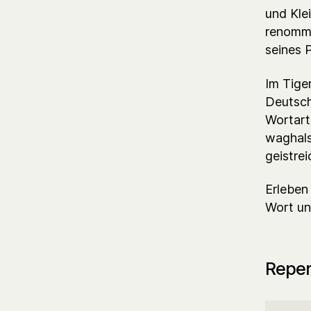
und Kle
renommi
seines 
Im Tige
Deutsch
Wortart
waghals
geistre
Erleben
Wort un
Reper