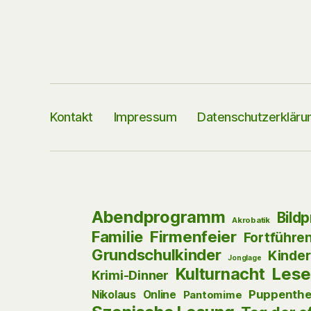
Kontakt
Impressum
Datenschutzerkläru
Abendprogramm
Bild
Akrobatik
Firmenfeier
Familie
Fortführe
Grundschulkinder
Kinder
Jonglage
Kulturnacht
Lese
Krimi-Dinner
Puppenthe
Nikolaus
Online
Pantomime