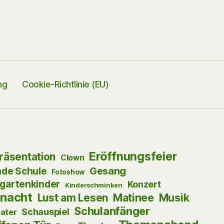
ng
Cookie-Richtlinie (EU)
Eröffnungsfeier
präsentation
Clown
Gesang
nde Schule
Fotoshow
gartenkinder
Konzert
Kinderschminken
nacht
Musik
Lust am Lesen
Matinee
Schulanfänger
Schauspiel
ater