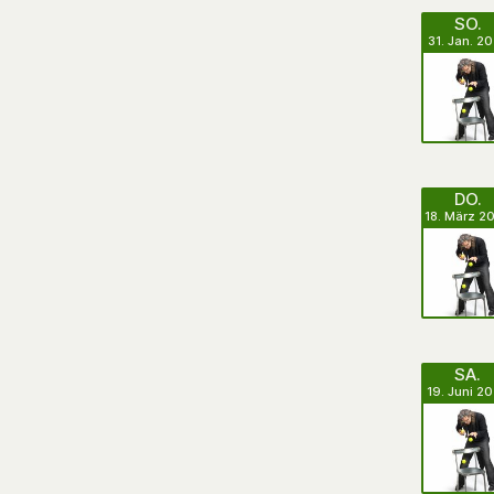
SO.
31. Jan. 2
DO.
18. März 2
SA.
19. Juni 2