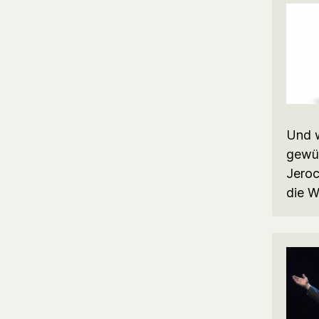
Und w
gewür
Jeroc
die W