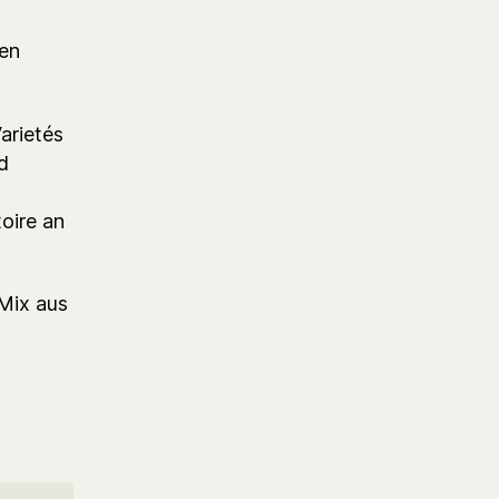
zen
arietés
d
oire an
 Mix aus