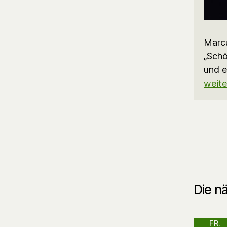
Marcu
„Schö
und e
weite
Die nä
FR.