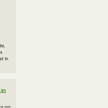
de,
us
t in
 im
che vom