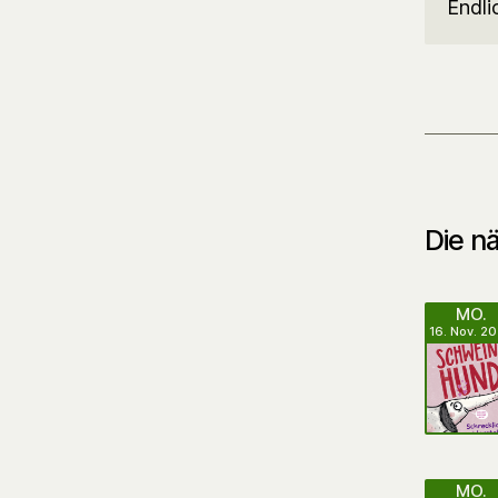
Endli
Die nä
MO.
16. Nov. 2
MO.