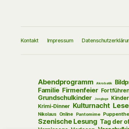
Kontakt
Impressum
Datenschutzerkläru
Abendprogramm
Bild
Akrobatik
Firmenfeier
Familie
Fortführe
Grundschulkinder
Kinder
Jonglage
Kulturnacht
Lese
Krimi-Dinner
Puppenthe
Nikolaus
Online
Pantomime
Szenische Lesung
Tag der o