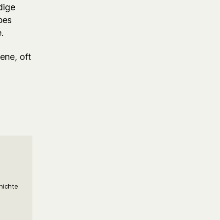
dige
bes
.
ene, oft
hichte