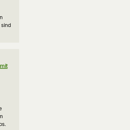
en
 sind
mit
e
em
ps.