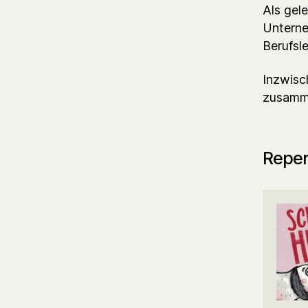
Als gel
Unterne
Berufsl
Inzwisc
zusamme
Reper