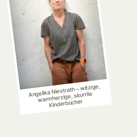
Angelika Niestrath – witzige,
warmherzige, skurrile
Kinderbücher