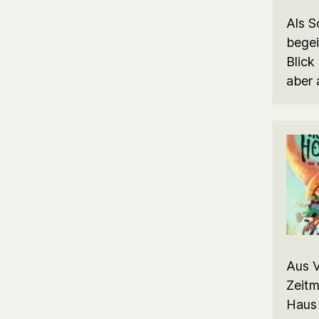
Als S
begei
Blick
aber
Aus V
Zeitm
Haus 