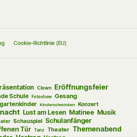
ng
Cookie-Richtlinie (EU)
Eröffnungsfeier
präsentation
Clown
Gesang
nde Schule
Fotoshow
gartenkinder
Konzert
Kinderschminken
nacht
Musik
Lust am Lesen
Matinee
Schulanfänger
Schauspiel
ater
Themenabend
ffenen Tür
Theater
Tanz