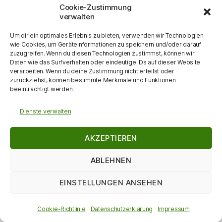
Cookie-Zustimmung
verwalten
Mai
Dieser Monat
Juli
Um dir ein optimales Erlebnis zu bieten, verwenden wir Technologien
wie Cookies, um Geräteinformationen zu speichern und/oder darauf
Kalender abonnieren
zuzugreifen. Wenn du diesen Technologien zustimmst, können wir
Daten wie das Surfverhalten oder eindeutige IDs auf dieser Website
verarbeiten. Wenn du deine Zustimmung nicht erteilst oder
zurückziehst, können bestimmte Merkmale und Funktionen
beeinträchtigt werden.
Dienste verwalten
AKZEPTIEREN
© 2026
DieKulturMacherin
Nach oben
↑
ABLEHNEN
Datenschutzerklärung
EINSTELLUNGEN ANSEHEN
Cookie-Richtlinie
Datenschutzerklärung
Impressum