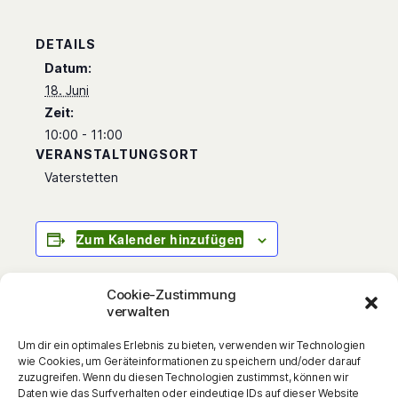
DETAILS
Datum:
18. Juni
Zeit:
10:00 - 11:00
VERANSTALTUNGSORT
Vaterstetten
Zum Kalender hinzufügen
Cookie-Zustimmung
verwalten
Cool – nicht kuschlig! MIIIAUUH!! Als der
Um dir ein optimales Erlebnis zu bieten, verwenden wir Technologien
verwöhnte junge Hauskater Caruso den
wie Cookies, um Geräteinformationen zu speichern und/oder darauf
verwegenen Straßenkatzen Sushi und Puma
zuzugreifen. Wenn du diesen Technologien zustimmst, können wir
Daten wie das Surfverhalten oder eindeutige IDs auf dieser Website