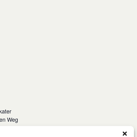
kater
den Weg
 Sushi
usammen