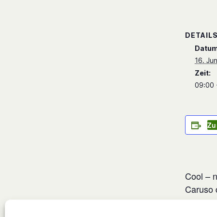
DETAIL
Datum
16. Jun
Zeit:
09:00 
Zu
Cool – n
Caruso 
läuft, ä
und Pum