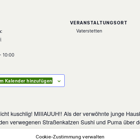
S
VERANSTALTUNGSORT
Vaterstetten
:
i
- 10:00
m Kalender hinzufügen
icht kuschlig! MIIIAUUH!! Als der verwöhnte junge Haus
den verwegenen Straßenkatzen Sushi und Puma über 
ndert sich sein Leben schlagartig: Er wird, zusammen mit
Cookie-Zustimmung verwalten
a, Schüler an der Katzenschule von Madame Coco. Z