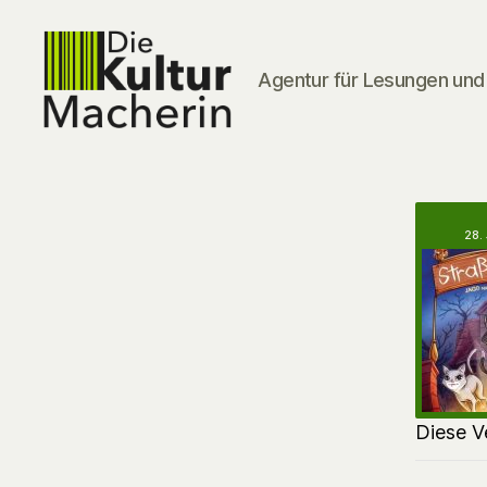
Agentur für Lesungen und 
DieKulturMacherin
28.
Diese V