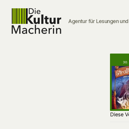
Agentur für Lesungen und 
DieKulturMacherin
30.
Diese V