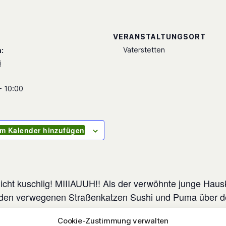
S
VERANSTALTUNGSORT
Vaterstetten
:
i
- 10:00
m Kalender hinzufügen
icht kuschlig! MIIIAUUH!! Als der verwöhnte junge Haus
den verwegenen Straßenkatzen Sushi und Puma über 
ndert sich sein Leben schlagartig: Er wird, zusammen mit
Cookie-Zustimmung verwalten
a, Schüler an der Katzenschule von Madame Coco. Z