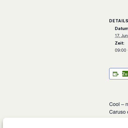
DETAIL
Datum
17. Jun
Zeit:
09:00 
Zu
Cool – n
Caruso 
läuft, ä
und Pum