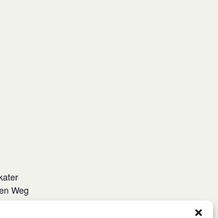
kater
den Weg
 Sushi
usammen