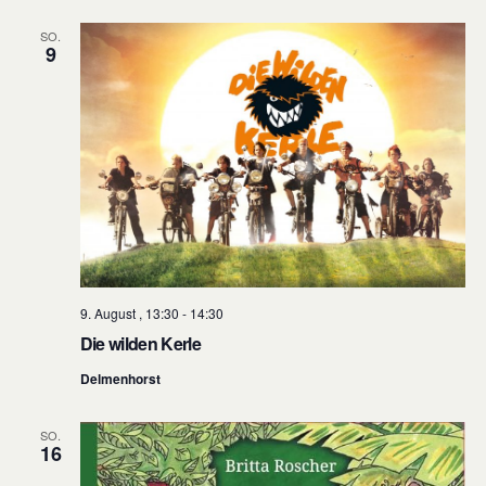
SO.
9
9. August , 13:30
-
14:30
Die wilden Kerle
Delmenhorst
SO.
16