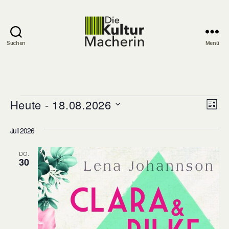
Suchen
Menü
DieKulturMacherin
Veranstaltungen
Heute
 - 
18.08.2026
Ans
Ver
Liste
Datum
An
Nav
wählen.
Juli 2026
Nav
DO.
30