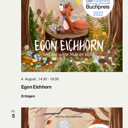
4. August , 14:30
-
16:30
Egon Eichhorn
Ertingen
MI.
5