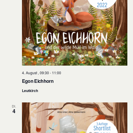
4. August , 09:30
-
11:00
Egon Eichhorn
Leutkirch
DI.
4