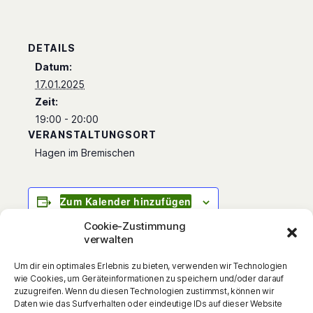
DETAILS
Datum:
17.01.2025
Zeit:
19:00 - 20:00
VERANSTALTUNGSORT
Hagen im Bremischen
Zum Kalender hinzufügen
Cookie-Zustimmung
verwalten
Um dir ein optimales Erlebnis zu bieten, verwenden wir Technologien
Zum 80. Jahrestag des Kriegsendes erinnert
wie Cookies, um Geräteinformationen zu speichern und/oder darauf
SPIEGEL-Bestsellerautor Tim Pröse an die
zuzugreifen. Wenn du diesen Technologien zustimmst, können wir
Daten wie das Surfverhalten oder eindeutige IDs auf dieser Website
letzten Helden gegen Hitler. Er ist vielen von