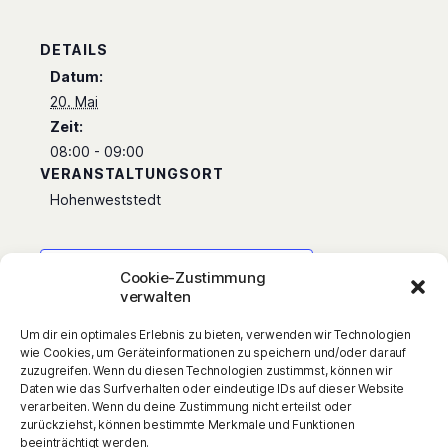
DETAILS
Datum:
20. Mai
Zeit:
08:00 - 09:00
VERANSTALTUNGSORT
Hohenweststedt
Zum Kalender hinzufügen
Cookie-Zustimmung
verwalten
Um dir ein optimales Erlebnis zu bieten, verwenden wir Technologien
wie Cookies, um Geräteinformationen zu speichern und/oder darauf
Für Sam und Liam steht die letzte Stunde vor
zuzugreifen. Wenn du diesen Technologien zustimmst, können wir
Daten wie das Surfverhalten oder eindeutige IDs auf dieser Website
den Ferien an: Deutsch-LK bei Moritz Brandl.
verarbeiten. Wenn du deine Zustimmung nicht erteilst oder
Doch was als Unterricht beginnt, wird zu
zurückziehst, können bestimmte Merkmale und Funktionen
beeinträchtigt werden.