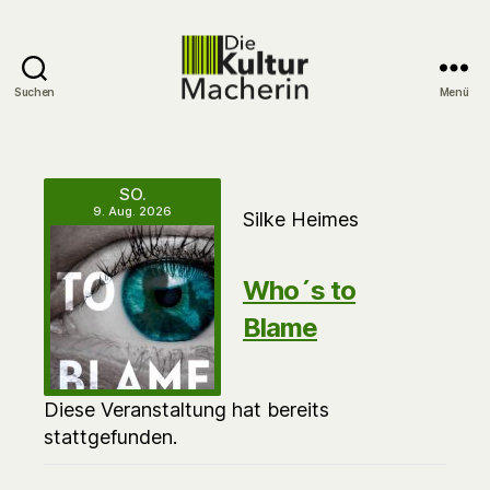
Suchen
Menü
DieKulturMacherin
SO.
9. Aug. 2026
Silke Heimes
Who´s to
Blame
Diese Veranstaltung hat bereits
stattgefunden.