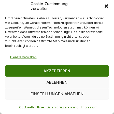
DETAILS
Cookie-Zustimmung
Datum:
verwalten
06.07.2024
Um dir ein optimales Erlebnis zu bieten, verwenden wir Technologien
Zeit:
wie Cookies, um Geräteinformationen zu speichern und/oder darauf
19:30 - 20:30
zuzugreifen. Wenn du diesen Technologien zustimmst, können wir
VERANSTALTUNGSORT
Daten wie das Surfverhalten oder eindeutige IDs auf dieser Website
verarbeiten. Wenn du deine Zustimmung nicht erteilst oder
Albstadt-Lautlingen
zurückziehst, können bestimmte Merkmale und Funktionen
beeinträchtigt werden.
Zum Kalender hinzufügen
Dienste verwalten
AKZEPTIEREN
ABLEHNEN
EINSTELLUNGEN ANSEHEN
© 2026
DieKulturMacherin
Nach oben
↑
Datenschutzerklärung
Cookie-Richtlinie
Datenschutzerklärung
Impressum