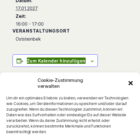
Datum:
17.01.2027
Zeit:
16:00 - 17:00
VERANSTALTUNGSORT
Oststeinbek
Zum Kalender hinzufügen
Cookie-Zustimmung
verwalten
»Das war spitze!« – Showgiganten hautnah
Um dir ein optimales Erlebnis zu bieten, verwenden wir Technologien
Tim Pröse spürt dem Gefühl einer ganzen
wie Cookies, um Geräteinformationen zu speichern und/oder darauf
Generation, einer Epoche nach und porträtiert
zuzugreifen. Wenn du diesen Technologien zustimmst, können wir
Daten wie das Surfverhalten oder eindeutige IDs auf dieser Website
die großen Entertainer, Schauspieler,
verarbeiten. Wenn du deine Zustimmung nicht erteilst oder
Künstler, mit denen wir aufwuchsen, die uns
zurückziehst, können bestimmte Merkmale und Funktionen
beeinträchtigt werden.
begleitet, geprägt, erheitert und über viele