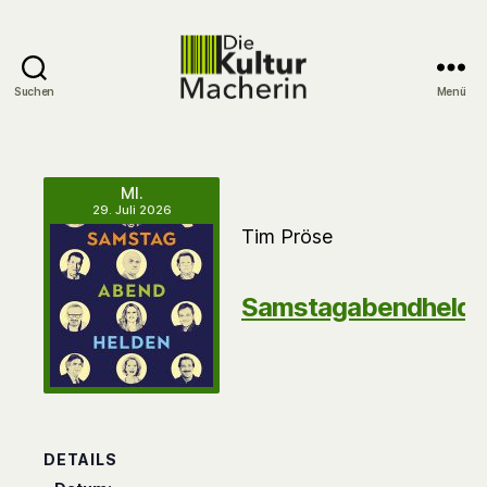
Suchen
Menü
DieKulturMacherin
MI.
29. Juli 2026
Tim Pröse
Samstagabendhelde
DETAILS