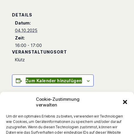
DETAILS
Datum:
04.10.2025
Zeit:
16:00 - 17:00
VERANSTALTUNGSORT
Klütz
Zum Kalender hinzufügen
Cookie-Zustimmung
verwalten
Musikalische Lesungen für Kinder mit Patricia
Um dir ein optimales Erlebnis zu bieten, verwenden wir Technologien
Prawit Etwa 60 spannende Minuten mit Ritter
wie Cookies, um Geräteinformationen zu speichern und/oder darauf
Rost und seinen Freunden, dem Drachen
zuzugreifen. Wenn du diesen Technologien zustimmst, können wir
Daten wie das Surfverhalten oder eindeutige IDs auf dieser Website