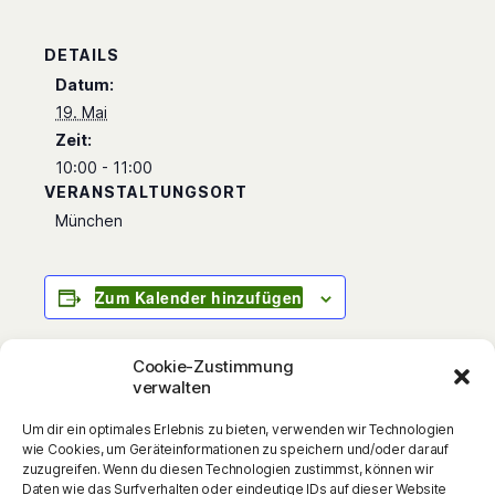
DETAILS
Datum:
19. Mai
Zeit:
10:00 - 11:00
VERANSTALTUNGSORT
München
Zum Kalender hinzufügen
Cookie-Zustimmung
verwalten
Sie sind wieder da: Die Wilden Fußballkerle!
Um dir ein optimales Erlebnis zu bieten, verwenden wir Technologien
Komplett überarbeitete und aktualisierte
wie Cookies, um Geräteinformationen zu speichern und/oder darauf
Neuausgaben der erfolgreichen Fußball-
zuzugreifen. Wenn du diesen Technologien zustimmst, können wir
Daten wie das Surfverhalten oder eindeutige IDs auf dieser Website