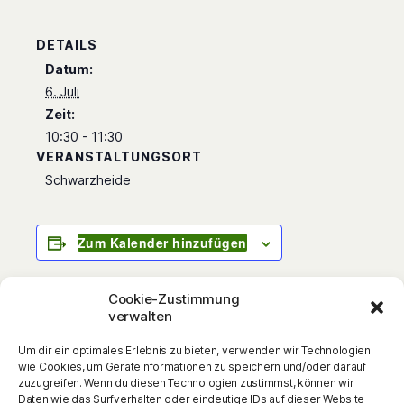
DETAILS
Datum:
6. Juli
Zeit:
10:30 - 11:30
VERANSTALTUNGSORT
Schwarzheide
Zum Kalender hinzufügen
Cookie-Zustimmung
verwalten
Sie sind wieder da: Die Wilden Fußballkerle!
Um dir ein optimales Erlebnis zu bieten, verwenden wir Technologien
Komplett überarbeitete und aktualisierte
wie Cookies, um Geräteinformationen zu speichern und/oder darauf
Neuausgaben der erfolgreichen Fußball-
zuzugreifen. Wenn du diesen Technologien zustimmst, können wir
Daten wie das Surfverhalten oder eindeutige IDs auf dieser Website