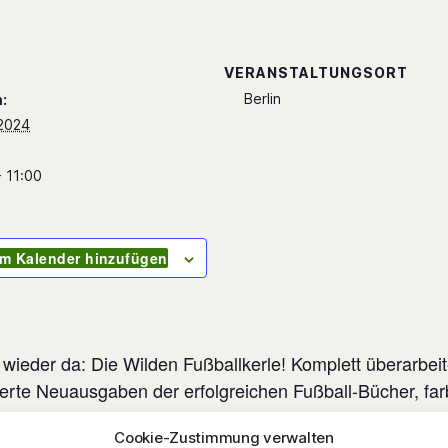
S
VERANSTALTUNGSORT
Berlin
:
2024
- 11:00
m Kalender hinzufügen
 wieder da: Die Wilden Fußballkerle! Komplett überarbei
ierte Neuausgaben der erfolgreichen Fußball-Bücher, far
ert vom gefragten Illustrator Jan Birck. Autor Joachim Ma
Cookie-Zustimmung verwalten
rt seine Lesereisen Jahr für Jahr, da die Nachfrage