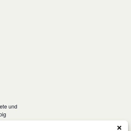
tete und
big
sannek