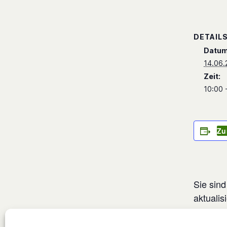
DETAIL
Datum
14.06.
Zeit:
10:00 
Zu
Sie sind
aktualis
illustri
verlänge