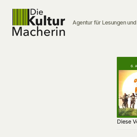
Agentur für Lesungen und 
DieKulturMacherin
6. 
Diese V