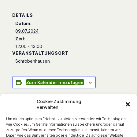
DETAILS
Datum:
09.07.2024
Zeit:
12:00 - 13:00
VERANSTALTUNGSORT
Schrobenhausen
Zum Kalender hinzufügen
Cookie-Zustimmung
verwalten
Sie sind wieder da: Die Wilden Fußballkerle!
Um dir ein optimales Erlebnis zu bieten, verwenden wir Technologien
Komplett überarbeitete und aktualisierte
wie Cookies, um Geräteinformationen zu speichern und/oder darauf
Neuausgaben der erfolgreichen Fußball-
zuzugreifen. Wenn du diesen Technologien zustimmst, können wir
Daten wie das Surfverhalten oder eindeutige IDs auf dieser Website