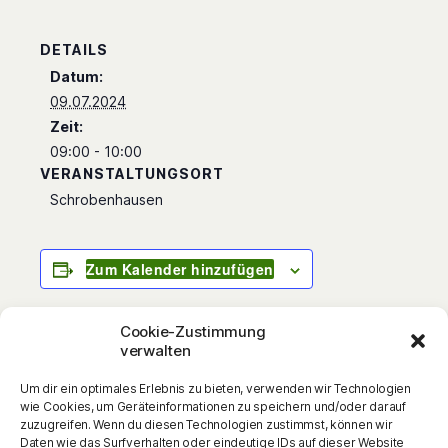
DETAILS
Datum:
09.07.2024
Zeit:
09:00 - 10:00
VERANSTALTUNGSORT
Schrobenhausen
Zum Kalender hinzufügen
Cookie-Zustimmung
verwalten
Sie sind wieder da: Die Wilden Fußballkerle!
Um dir ein optimales Erlebnis zu bieten, verwenden wir Technologien
Komplett überarbeitete und aktualisierte
wie Cookies, um Geräteinformationen zu speichern und/oder darauf
Neuausgaben der erfolgreichen Fußball-
zuzugreifen. Wenn du diesen Technologien zustimmst, können wir
Daten wie das Surfverhalten oder eindeutige IDs auf dieser Website