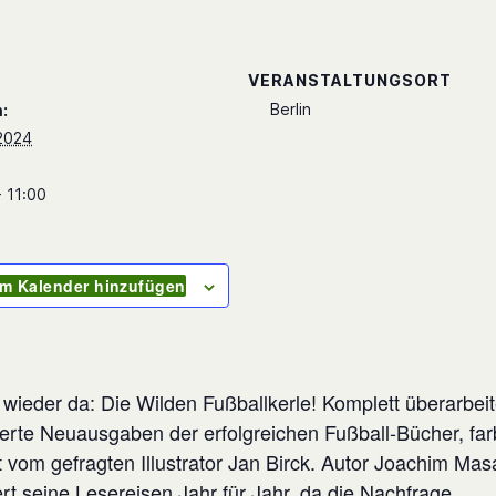
S
VERANSTALTUNGSORT
Berlin
:
2024
- 11:00
m Kalender hinzufügen
 wieder da: Die Wilden Fußballkerle! Komplett überarbei
ierte Neuausgaben der erfolgreichen Fußball-Bücher, far
ert vom gefragten Illustrator Jan Birck. Autor Joachim Ma
rt seine Lesereisen Jahr für Jahr, da die Nachfrage