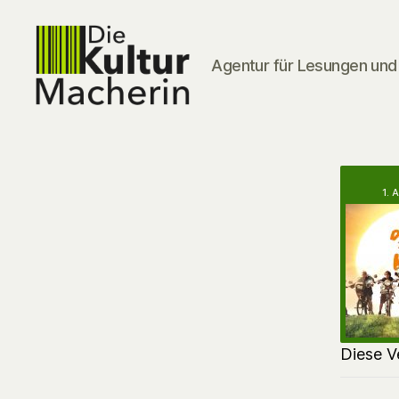
Agentur für Lesungen und 
DieKulturMacherin
1. 
Diese V