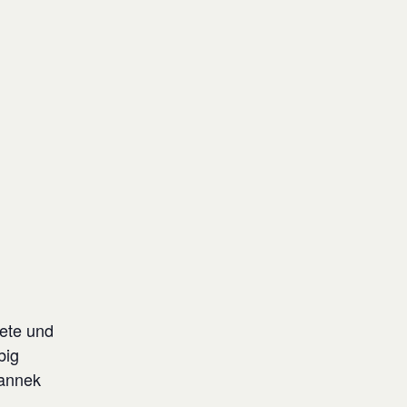
tete und
big
sannek