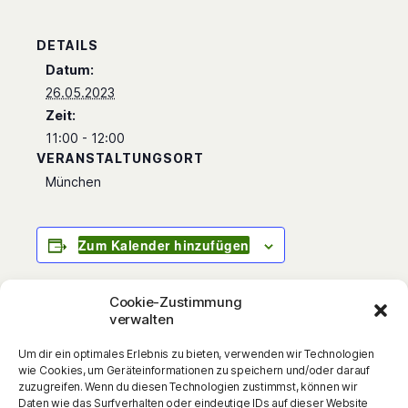
DETAILS
Datum:
26.05.2023
Zeit:
11:00 - 12:00
VERANSTALTUNGSORT
München
Zum Kalender hinzufügen
Cookie-Zustimmung
verwalten
Sie sind wieder da: Die Wilden Fußballkerle!
Um dir ein optimales Erlebnis zu bieten, verwenden wir Technologien
Komplett überarbeitete und aktualisierte
wie Cookies, um Geräteinformationen zu speichern und/oder darauf
Neuausgaben der erfolgreichen Fußball-
zuzugreifen. Wenn du diesen Technologien zustimmst, können wir
Daten wie das Surfverhalten oder eindeutige IDs auf dieser Website