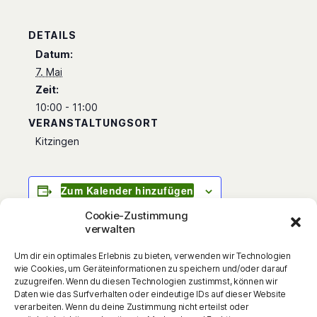
DETAILS
Datum:
7. Mai
Zeit:
10:00 - 11:00
VERANSTALTUNGSORT
Kitzingen
Zum Kalender hinzufügen
Cookie-Zustimmung
verwalten
Um dir ein optimales Erlebnis zu bieten, verwenden wir Technologien
Die neue Lesung von Patricia Prawit mit viel
wie Cookies, um Geräteinformationen zu speichern und/oder darauf
Musik und Mitmach-Aktionen Was war zuerst
zuzugreifen. Wenn du diesen Technologien zustimmst, können wir
Daten wie das Surfverhalten oder eindeutige IDs auf dieser Website
da: das Huhn oder das Ei? In diesem Fall war
verarbeiten. Wenn du deine Zustimmung nicht erteilst oder