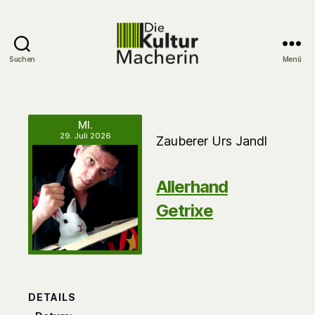
Suchen
Menü
DieKulturMacherin
MI.
29. Juli 2026
Zauberer Urs Jandl
Allerhand
Getrixe
DETAILS