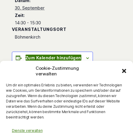
Datum:
30. September
Zeit:
14:30 - 15:30
VERANSTALTUNGSORT
Böhmenkirch
Zum Kalender hinzufügen
Cookie-Zustimmung
verwalten
Um dir ein optimales Erlebnis zu bieten, verwenden wir Technologien
Lautes Gekicher, ungläubiges Gelächter: G
wie Cookies, um Geräteinformationen zu speichern und/oder darauf
´rad war das Ei noch da – jetzt ist es weg! Die
zuzugreifen. Wenn du diesen Technologien zustimmst, können wir
Daten wie das Surfverhalten oder eindeutige IDs auf dieser Website
Himbeerlimo verwandelt sich in ein
verarbeiten. Wenn du deine Zustimmung nicht erteilst oder
Schnupftuch, der Zauberer kann sich wieder
zurückziehst, können bestimmte Merkmale und Funktionen
beeinträchtigt werden.
einmal den Zauberspruch nicht merken, die
Zirkusprinzessin tanzt über das magische Seil
Dienste verwalten