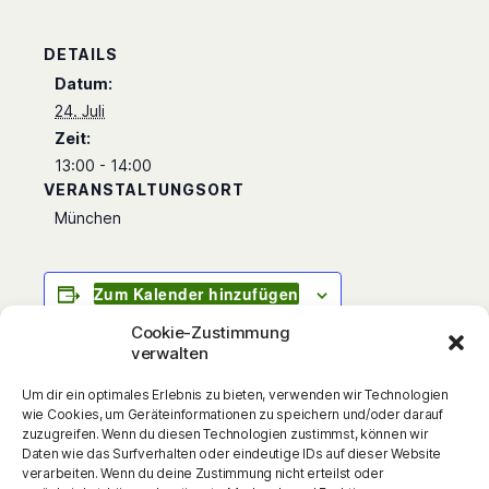
DETAILS
Datum:
24. Juli
Zeit:
13:00 - 14:00
VERANSTALTUNGSORT
München
Zum Kalender hinzufügen
Cookie-Zustimmung
verwalten
Um dir ein optimales Erlebnis zu bieten, verwenden wir Technologien
Lautes Gekicher, ungläubiges Gelächter: G
wie Cookies, um Geräteinformationen zu speichern und/oder darauf
´rad war das Ei noch da – jetzt ist es weg! Die
zuzugreifen. Wenn du diesen Technologien zustimmst, können wir
Daten wie das Surfverhalten oder eindeutige IDs auf dieser Website
Himbeerlimo verwandelt sich in ein
verarbeiten. Wenn du deine Zustimmung nicht erteilst oder